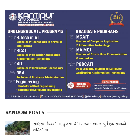
RANDOM POSTS
राष्ट्रिय गौरवको मालढुङ्गा–बेनी सडक : खाल्डा पुर्न एक साताको
अल्टिमेटम