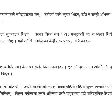
यानहरुले सम्झिइरहेका छन् । श्रीदेवी जति सुन्दर थिइन्, उति नै राम्रो अभिनय प
् ।
हिला सुपरस्टार थिइन् । उनको निधन सन् २०१८ फेब्रुअरी २४ मा भएको थि
भएका थिए । यहाँ उनीसँग जोडिएका केही तथ्य प्रस्तुत गरिएको छ–
ंश अभिनेतालाई केन्द्रमा राखेर फिल्म बनाइन्छ । ९० को दशकमा त अभिनेताकै द
ी थिइन् ।
नेमाघरतिर दौडन्थे । उनले आफ्नो अभिनयको दममा पहिलो महिला सुपरस्टारको उपाध
लिन्थिन् । फिल्म ‘नगीना’मा उनले अभिनेता ऋषि कपूरभन्दा बढी पारिश्रमिक लिए