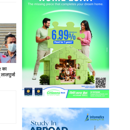
२ का
 लालपुर्जा