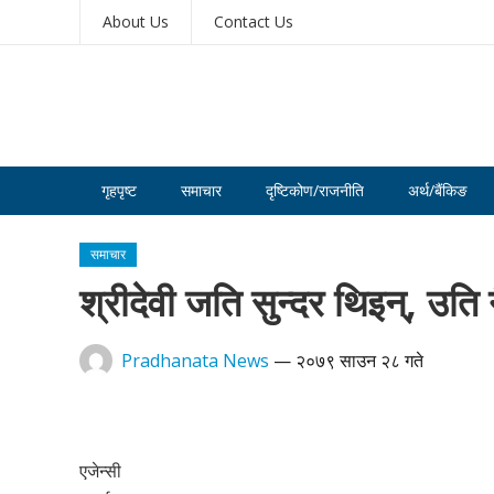
About Us
Contact Us
गृहपृष्ट
समाचार
दृष्टिकोण/राजनीति
अर्थ/बैंकिङ
समाचार
श्रीदेवी जति सुन्दर थिइन्, उति 
Pradhanata News
—
२०७९ साउन २८ गते
एजेन्सी