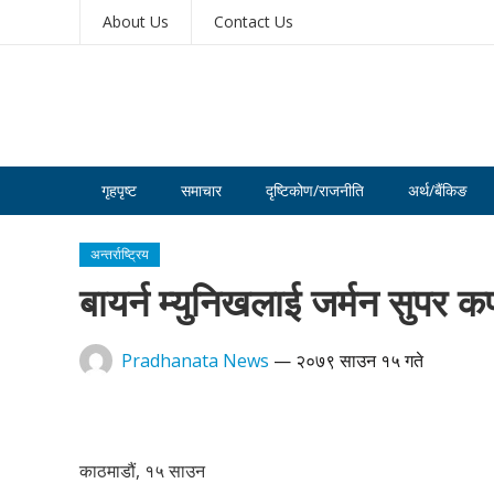
About Us
Contact Us
गृहपृष्ट
समाचार
दृष्टिकोण/राजनीति
अर्थ/बैंकिङ
अन्तर्राष्ट्रिय
बायर्न म्युनिखलाई जर्मन सुपर 
Pradhanata News
—
२०७९ साउन १५ गते
काठमाडौं, १५ साउन