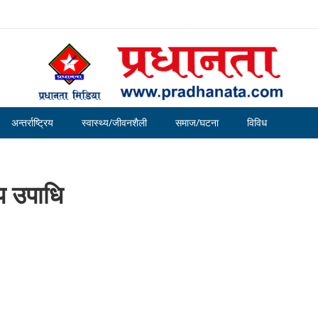
अन्तर्राष्ट्रिय
स्वास्थ्य/जीवनशैली
समाज/घटना
विविध
कप उपाधि