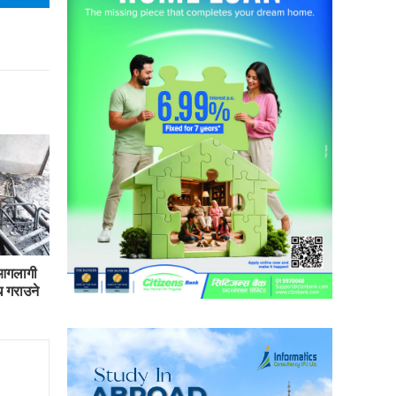
 आगलागी
 गराउने