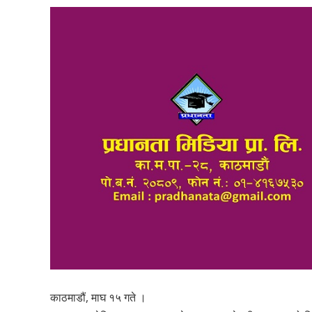
काठमाडौं, माघ १५ गते ।