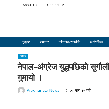
About Us
Contact Us
गृहपृष्ट
समाचार
दृष्टिकोण/राजनीति
अर्थ/बैंकिङ
विविध
नेपाल–अंग्रेज युद्धपछिको सुगौल
गुमायो ।
Pradhanata News
—
२०७८ माघ १५ गते