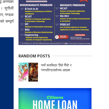
ध अन्त्यका
 । सुगौली
भाग, गण्डक
ो सम्पूर्ण
RANDOM POSTS
नयाँ चलचित्र ‘ऐँचो पैँचो’ र
‘गणपति’प्रदर्शनमा आएका