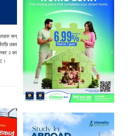
लाहरु सन्
्षपछि उक्त
ेम्बर २ का
िए ।