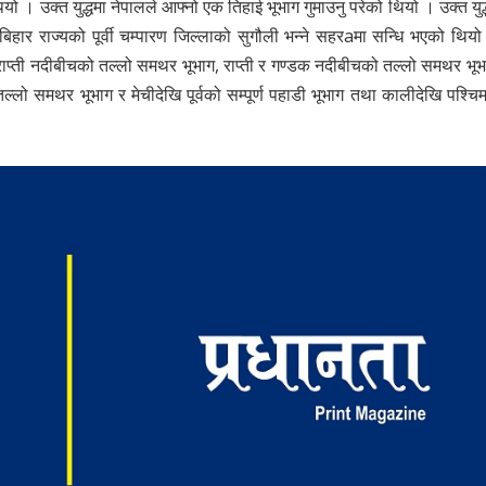
 । उक्त युद्धमा नेपालले आफ्नो एक तिहाई भूभाग गुमाउनु परेको थियो । उक्त युद्
हार राज्यको पूर्वी चम्पारण जिल्लाको सुगौली भन्ने सहरaमा सन्धि भएको थियो
 राप्ती नदीबीचको तल्लो समथर भूभाग, राप्ती र गण्डक नदीबीचको तल्लो समथर भू
ो समथर भूभाग र मेचीदेखि पूर्वको सम्पूर्ण पहाडी भूभाग तथा कालीदेखि पश्चिमक