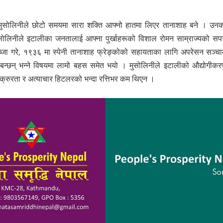
टो मुसोलिनीले छोटो समयमा सारा शक्ति आफ्नो हातमा लिएर तानाशाह बने । उन
सोलिनीले इटालीका जनतालाई आफ्ना पुर्खाहरूको विशाल रोमन साम्राज्यको सपन
जा गरे, १९३६ मा स्पेनी तानाशाह फ्रेङ्कोको सहायताका लागि अपरेसन सञ्च
बन्छन् भन्ने विषयमा लामो बहस समेत भयो । मुसोलिनीले इटालीको औद्योगीक
क्रुरता र अत्याचार हिटलरको भन्दा रत्तिभर कम थिएन ।