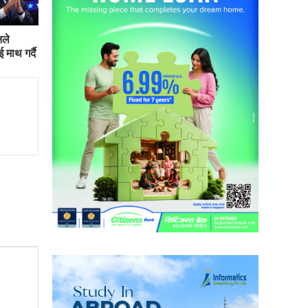
नले
 माथ गर्दै