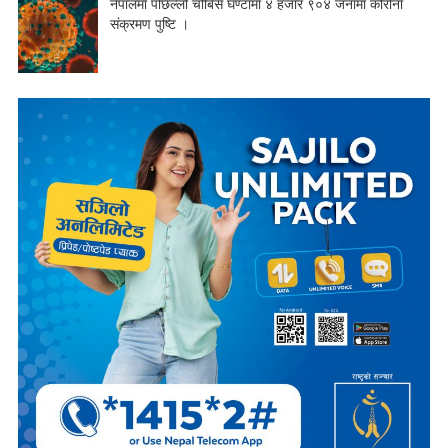
नेपालमा पछिल्लो चौबिस घण्टामा ४ हजार ९०४ जनामा कोरोना
संक्रमण पुष्टि ।