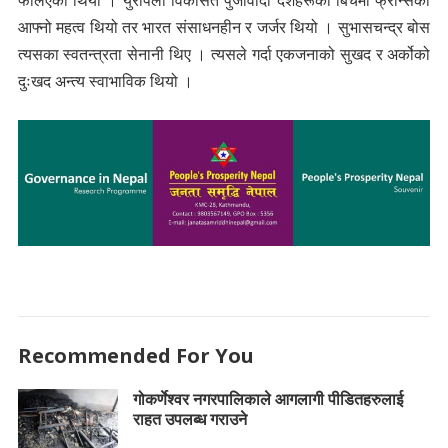
फैलिएको थियो । युरोपेली विकसित पुँजीवादी देशहरूको बिचमा फ्रान्सको
आफ्नो महत्व थियो तर भारत संसाधनहीन र जर्जर थियो । सुभासचन्द्र बोस
त्यसका स्वतन्त्रता सेनानी थिए । त्यसले गर्दा एकजनाको सुखद र अर्कोको
दुःखद अन्त्य स्वाभाविक थियो ।
Recommended For You
गोकर्णेश्वर नगरपालिकाले आगलागी पीडितहरुलाई
राहत उपलब्ध गराउने