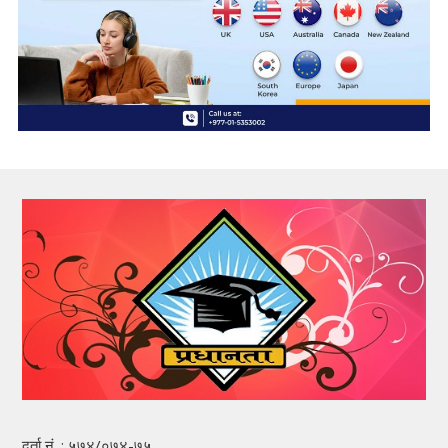
दर्ता नं. : ५७४/०७४-७५