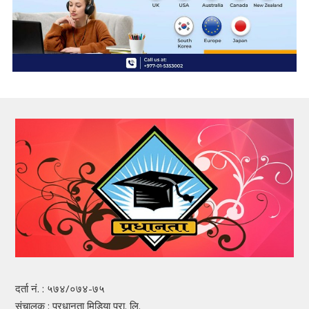
दर्ता नं. : ५७४/०७४-७५
संचालक : प्रधानता मिडिया प्रा. लि.