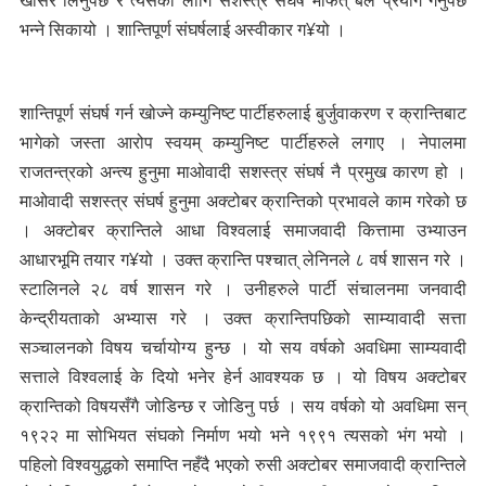
खोसेर लिनुपर्छ र त्यसका लागि सशस्त्र संघर्ष मार्फत् बल प्रयोग गर्नुपर्छ
भन्ने सिकायो । शान्तिपूर्ण संघर्षलाई अस्वीकार ग¥यो ।
शान्तिपूर्ण संघर्ष गर्न खोज्ने कम्युनिष्ट पार्टीहरुलाई बुर्जुवाकरण र क्रान्तिबाट
भागेको जस्ता आरोप स्वयम् कम्युनिष्ट पार्टीहरुले लगाए । नेपालमा
राजतन्त्रको अन्त्य हुनुमा माओवादी सशस्त्र संघर्ष नै प्रमुख कारण हो ।
माओवादी सशस्त्र संघर्ष हुनुमा अक्टोबर क्रान्तिको प्रभावले काम गरेको छ
। अक्टोबर क्रान्तिले आधा विश्वलाई समाजवादी कित्तामा उभ्याउन
आधारभूमि तयार ग¥यो । उक्त क्रान्ति पश्चात् लेनिनले ८ वर्ष शासन गरे ।
स्टालिनले २८ वर्ष शासन गरे । उनीहरुले पार्टी संचालनमा जनवादी
केन्द्रीयताको अभ्यास गरे । उक्त क्रान्तिपछिको साम्यावादी सत्ता
सञ्चालनको विषय चर्चायोग्य हुन्छ । यो सय वर्षको अवधिमा साम्यवादी
सत्ताले विश्वलाई के दियो भनेर हेर्न आवश्यक छ । यो विषय अक्टोबर
क्रान्तिको विषयसँगै जोडिन्छ र जोडिनु पर्छ । सय वर्षको यो अवधिमा सन्
१९२२ मा सोभियत संघको निर्माण भयो भने १९९१ त्यसको भंग भयो ।
पहिलो विश्वयुद्धको समाप्ति नहँदै भएको रुसी अक्टोबर समाजवादी क्रान्तिले