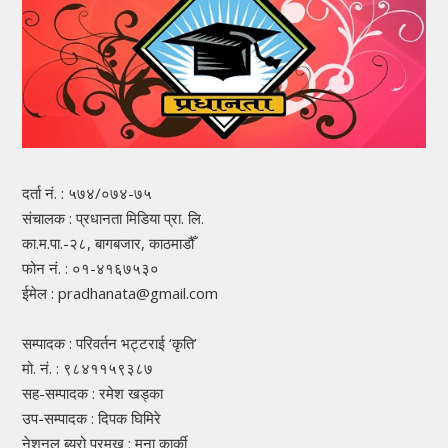
दर्ता नं. : ५७४/०७४-७५
संचालक : प्रधानता मिडिया प्रा. लि.
का.म.पा.-२८, बागबजार, काठमाडौँ
फोन नं. : ०१-४१६७५३०
ईमेल : pradhanata@gmail.com
सम्पादक : परिवर्तन भट्टराई ‘कृति’
मो. नं. : ९८४११५९३८७
सह-सम्पादक : रमेश खड्का
उप-सम्पादक : दिपक घिमिरे
नेशनल ब्यूरो प्रमुख : मुना कार्की