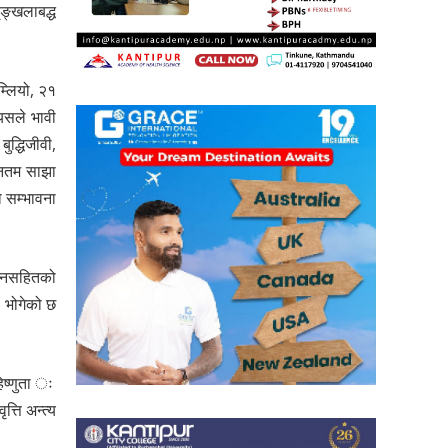
ृङ्खलाबद्ध
म्लियो, २१
यसले भावी
ुद्धिजीवी,
ूनतम साझा
ो सम्भावना
ासनसहितको
ष भोगेको छ
िष्णुता ः
्ति अन्त्य