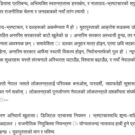
ा प्रतिबन्ध, अभिव्यक्ति स्वतन्त्रतामा हस्तक्षेप, र नातावाद–भ्रष्टाचारको श्र
कभर राजनीतिक चेतना र जनदबाबको नयाँ तरंग ल्यायो ।
वाद–भ्रष्टाचार, र दलहरूको अकर्मण्यता नै हो । युवापुस्ताको आक्रोश सडकमा उ
ासहित अन्तरिम सरकारको बाटो खुलेको छ । अन्तरिम सरकार अस्थायी हुन्छ, तर 
ान्यता आवश्यक छन् । समावेशिता ः दलका अनुहार मात्र होइन, प्रष्ट छवि भएका ब
ा, अन्तरिम सरकार आफैंमा स्थायी विकल्प होइन, निर्वाचनतर्फको पुल हो । न्य
रिक सुधारहरू यस्तो संरचनाले अस्थिरता घटाउँछ, विश्वास बढाउँछ, र नयाँ नेपालक
यस्तो नेपाल जसले लोकतन्त्रलाई परिपक्क बनाओस्, पारदर्शी, जवाफदेही सुश
चित गर्न सकोस् । लोकतन्त्रको पुनर्जागरण नेपालको लोकतन्त्रले दशकौंयता संघर्
्छ ः–
िवरण अनिवार्य खुलासा। डिजिटल प्रचारमा नियमन । भ्रष्टाचारमाथि शून्य–सह
दालत । राजनीतिक नियुक्तिमा नियन्त्रण ः योग्यताभन्दा नातावाद हाबी हुने प्रवृत
्छ । युवापुस्ताको माग र भविष्य