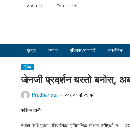
About Us
Contact Us
गृहपृष्ट
समाचार
दृष्टिकोण/राजनीति
अर्थ/बैंकिङ
विविध
जेनजी प्रदर्शन यस्तो बनोस्, अब
Pradhanata
—
२०८२ भदौ २९ गते
अश्विन दानी
नेपाल फेरि एउटा परिवर्तनको ऐतिहासिक मोडमा उभिएको छ । द