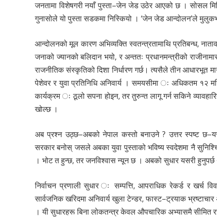
जनतामा विशेषगरी नयाँ पुस्ता–जेन जेड उठेर आएको छ । सोसल मिडियाम
गुनासोले यो पुस्ता सडकमा निस्कियो । ‘जेन जेड आन्दोलन’ले मुलु
आन्दोलनको मूल कारण अभिव्यक्ति स्वतन्त्रतामाथि प्रतिबन्ध, नाता
जनाको ज्यानको बलिदान भयो, र अन्ततः प्रधानमन्त्रीको राजीनाम
राजनीतिक संस्कृतिको दिशा निर्धारण गर्छ। त्यसैले तीन आधारभूत म
पेशेवर र युवा प्रतिनिधि अनिवार्य । समयसीमा ः अधिकतम १२ महिन
कार्यक्रम ः ठूलो सपना होइन, तर तुरुन्त लागू गर्न सकिने व्यावहा
खोल्छ ।
अब प्रश्न उठ्छ–अबको नेपाल कस्तो बनाउने ? उत्तर स्पष्ट छ–
सरकार बनोस् जसले अबका युवा पुस्ताको भविष्य स्वदेशमा नै सुनिश्
। भोट त हुन्छ, तर जनविश्वास न्यून छ । अबको सुधार यसरी हुनुपर
निर्वाचन प्रणाली सुधार ः सम्पत्ति, आपराधिक रेकर्ड र खर्च व
सार्वजनिक खरिदमा अनिवार्य खुला टेन्डर, फास्ट–ट्रयाक भ्रष्टाचार अ
। यी सुधारहरू बिना लोकतन्त्र केवल औपचारिक अभ्यासमै सीमित रहन