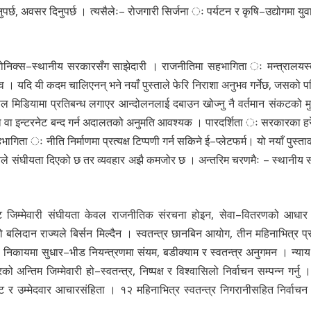
ुपर्छ, अवसर दिनुपर्छ । त्यसैलेः– रोजगारी सिर्जना ः पर्यटन र कृषि–उद्योगमा युवा
ोनिक्स–स्थानीय सरकारसँग साझेदारी । राजनीतिमा सहभागिता ः मन्त्रालयस्
त्व । यदि यी कदम चालिएनन् भने नयाँ पुस्ताले फेरि निराशा अनुभव गर्नेछ, जसको
सल मिडियामा प्रतिबन्ध लगाएर आन्दोलनलाई दबाउन खोज्नु नै वर्तमान संकटको म
 वा इन्टरनेट बन्द गर्न अदालतको अनुमति आवश्यक । पारदर्शिता ः सरकारका हरे
ता ः नीति निर्माणमा प्रत्यक्ष टिप्पणी गर्न सकिने ई–प्लेटफर्म। यो नयाँ पुस्ता
नले संघीयता दिएको छ तर व्यवहार अझै कमजोर छ । अन्तरिम चरणमैः – स्थानीय
पष्ट जिम्मेवारी संघीयता केवल राजनीतिक संरचना होइन, सेवा–वितरणको आधार ह
लिदान राज्यले बिर्सन मिल्दैन । स्वतन्त्र छानबिन आयोग, तीन महिनाभित्र प्
षा निकायमा सुधार–भीड नियन्त्रणमा संयम, बडीक्याम र स्वतन्त्र अनुगमन । न्याय
न्तिम जिम्मेवारी हो–स्वतन्त्र, निष्पक्ष र विश्वासिलो निर्वाचन सम्पन्न गर्नु
र उम्मेदवार आचारसंहिता । १२ महिनाभित्र स्वतन्त्र निगरानीसहित निर्वाचन 