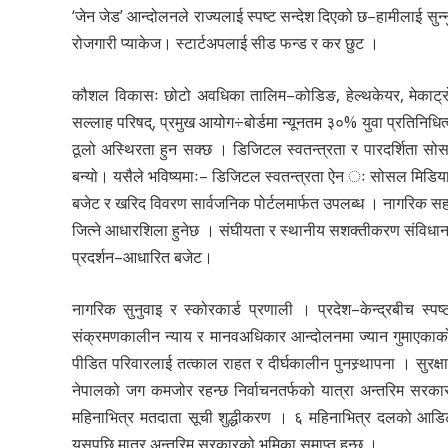
‘जेन जेड’ आन्दोलनले राज्यलाई स्पष्ट सन्देश दिएको छ–हामीलाई सुन्न
रोजगारी प्याकेज। स्टार्टअपलाई सीड फन्ड र कर छुट ।
कौशल विकासः छोटो अवधिका तालिम–कोडिङ, हेल्थकेयर, मेकाट्र
सल्लाह परिषद्, प्रमुख आयोग÷बोर्डमा न्यूनतम ३०% युवा प्रतिनिधि
ठूलो अस्थिरता हुन सक्छ । डिजिटल स्वतन्त्रता र पारदर्शिता सो
बन्यो। यसैले भविष्यमाः– डिजिटल स्वतन्त्रता ऐन ः सोसल मिडिया
बजेट र खरिद विवरण सार्वजनिक पोर्टलमार्फत उपलब्ध । नागरिक सहभागि
जित्ने आधारशिला हुनेछ । संघीयता र स्थानीय सशक्तीकरण संविधा
प्रदर्शन–आधारित बजेट।
नागरिक सुनुवाइ र स्कोरकार्ड प्रणाली । प्रदेश–केन्द्रबीच स्
संक्रमणकालीन न्याय र मानवअधिकार आन्दोलनमा ज्यान गुमाएकाको ब
पीडित परिवारलाई तत्काल राहत र दीर्घकालीन पुनस्र्थापना । सुरक्
नेपालको जग कमजोर रहन्छ निर्वाचनतर्फको यात्रा अन्तरिम सरकारको अ
महिनाभित्र मतदाता सूची शुद्धीकरण । ६ महिनाभित्र दलको आडिट 
यसपछि मात्र अन्तरिम सरकारको भूमिका समाप्त हुन्छ ।