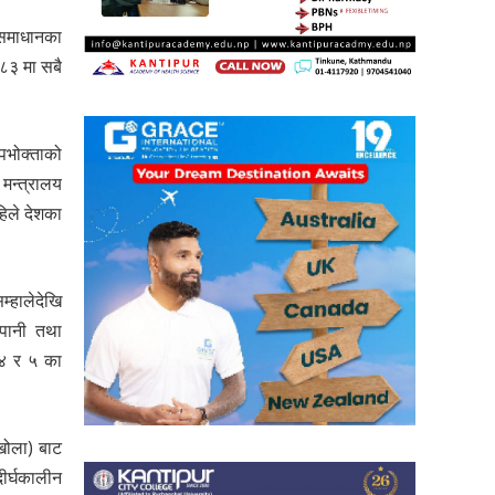
ा समाधानका
/८३ मा सबै
उपभोक्ताको
 मन्त्रालय
हिले देशका
म्हालेदेखि
ेपानी तथा
–४ र ५ का
खोला) बाट
दीर्घकालीन