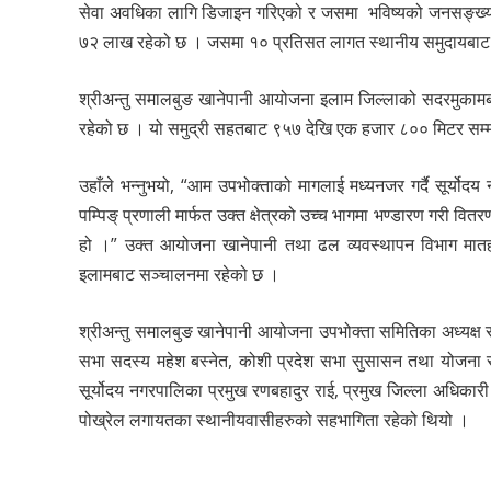
सेवा अवधिका लागि डिजाइन गरिएको र जसमा भविष्यको जनसङ्ख्या 
७२ लाख रहेको छ । जसमा १० प्रतिसत लागत स्थानीय समुदायबाट य
श्रीअन्तु समालबुङ खानेपानी आयोजना इलाम जिल्लाको सदरमुका
रहेको छ । यो समुद्री सहतबाट ९५७ देखि एक हजार ८०० मिटर सम्म र
उहाँले भन्नुभयो, “आम उपभोक्ताको मागलाई मध्यनजर गर्दै सूर्योदय
पम्पिङ् प्रणाली मार्फत उक्त क्षेत्रको उच्च भागमा भण्डारण गरी व
हो ।” उक्त आयोजना खानेपानी तथा ढल व्यवस्थापन विभाग मातह
इलामबाट सञ्चालनमा रहेको छ ।
श्रीअन्तु समालबुङ खानेपानी आयोजना उपभोक्ता समितिका अध्यक्ष रा
सभा सदस्य महेश बस्नेत, कोशी प्रदेश सभा सुसासन तथा योजना समि
सूर्योदय नगरपालिका प्रमुख रणबहादुर राई, प्रमुख जिल्ला अधिका
पोख्रेल लगायतका स्थानीयवासीहरुको सहभागिता रहेको थियो ।