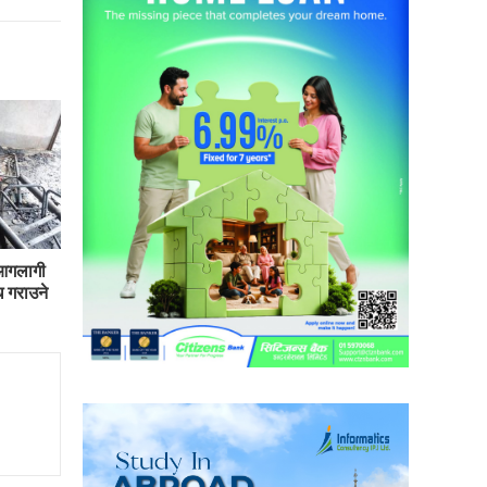
 आगलागी
 गराउने