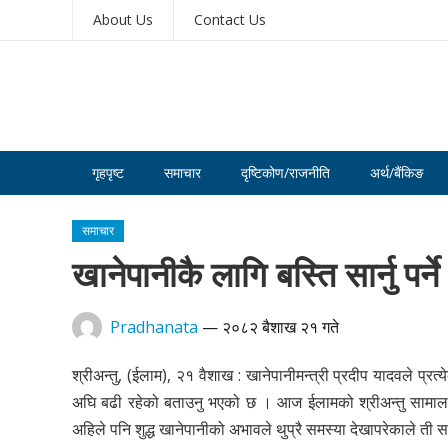
About Us
Contact Us
गृहपृष्ट
समाचार
दृष्टिकोण/राजनीति
अर्थ/बैंकिङ
समाचार
खानेपानीकै लागि बस्ति सार्नु पर्न
Pradhanata
—
२०८२ बैशाख २१ गते
श्रीअन्तु, (ईलाम), २१ वैशाख : खानेपानीमन्त्री प्रदीप यादवले प्र
अघि बढी रहेको बताउनु भएको छ । आज ईलामको श्रीअन्तु सामालबुङ ख
अहिले पनि शुद्ध खानेपानीको अभावले थुप्रै समस्या देखापरेकाले ती