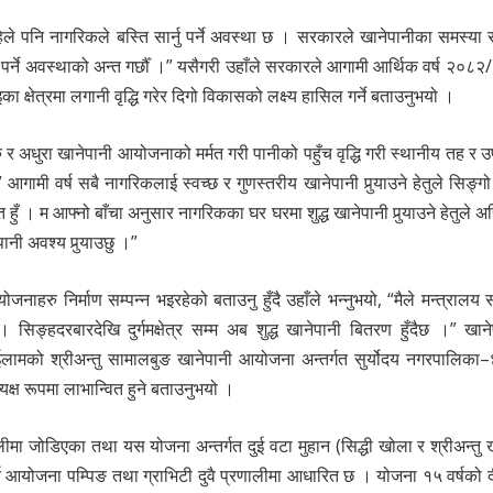
हिले पनि नागरिकले बस्ति सार्नु पर्ने अवस्था छ । सरकारले खानेपानीका समस्य
पर्ने अवस्थाको अन्त गर्छौँ ।” यसैगरी उहाँले सरकारले आगामी आर्थिक वर्ष २०८२
क्षेत्रमा लगानी वृद्धि गरेर दिगो विकासको लक्ष्य हासिल गर्ने बताउनुभयो ।
र अधुरा खानेपानी आयोजनाको मर्मत गरी पानीको पहुँच वृद्धि गरी स्थानीय तह र 
मी वर्ष सबै नागरिकलाई स्वच्छ र गुणस्तरीय खानेपानी पुर्‍याउने हेतुले सिङ्गो
ि हुँ । म आफ्नो बाँचा अनुसार नागरिकका घर घरमा शुद्ध खानेपानी पुर्‍याउने हेतुले अ
ानी अवश्य पुर्‍याउछु ।”
हरु निर्माण सम्पन्न भइरहेको बताउनु हुँदै उहाँले भन्नुभयो, “मैले मन्त्रालय स
ङ्हदरबारदेखि दुर्गमक्षेत्र सम्म अब शुद्ध खानेपानी बितरण हुँदैछ ।” खान
े ईलामको श्रीअन्तु सामालबुङ खानेपानी आयोजना अन्तर्गत सुर्योदय नगरपालिका
ष रूपमा लाभान्वित हुने बताउनुभयो ।
मा जोडिएका तथा यस योजना अन्तर्गत दुई वटा मुहान (सिद्धी खोला र श्रीअन्तु 
र्न आयोजना पम्पिङ तथा ग्राभिटी दुवै प्रणालीमा आधारित छ । योजना १५ वर्षको 