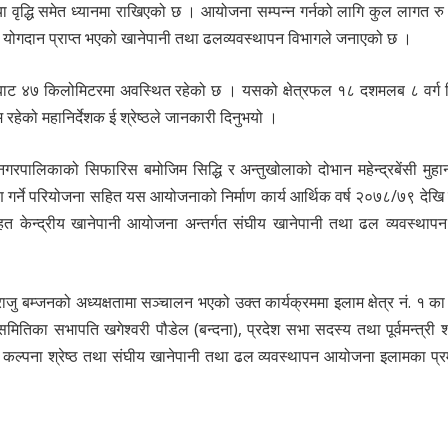
वृद्धि समेत ध्यानमा राखिएको छ । आयोजना सम्पन्न गर्नको लागि कुल लागत र
ोगदान प्राप्त भएको खानेपानी तथा ढलव्यवस्थापन विभागले जनाएको छ ।
मबाट ४७ किलोमिटरमा अवस्थित रहेको छ । यसको क्षेत्रफल १८ दशमलब ८ वर्ग
हेको महानिर्देशक ई श्रेष्ठले जानकारी दिनुभयो ।
 नगरपालिकाको सिफारिस बमोजिम सिद्धि र अन्तुखोलाको दोभान महेन्द्रबेंसी मुह
ितरण गर्ने परियोजना सहित यस आयोजनाको निर्माण कार्य आर्थिक वर्ष २०७८/७९ देखि
त केन्द्रीय खानेपानी आयोजना अन्तर्गत संघीय खानेपानी तथा ढल व्यवस्था
जु बम्जनको अध्यक्षतामा सञ्चालन भएको उक्त कार्यक्रममा इलाम क्षेत्र नं. १ का
तिका सभापति खगेश्वरी पौडेल (बन्दना), प्रदेश सभा सदस्य तथा पूर्वमन्त्री श
री कल्पना श्रेष्ठ तथा संघीय खानेपानी तथा ढल व्यवस्थापन आयोजना इलामका प्र