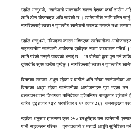
उहाँले भन्नुभयो, “खानेपानी समस्याकै कारण देशका कयौँ ठाउँमा अ
लागि ठोस योजनाहरु अघि सारेको छ । खानेपानीकै लागि बस्ति सार्नु 
नागरिकलाई स्वच्छ र गुणस्तीय खानेपानी उपलब्ध गराउने तथा सरफाइका 
उहाँले भन्नुभयो, “विपद्का कारण भत्किएका खानेपानीका आयोजनाहरु 
सहलगानीमा खानेपानी आयोजना एकीकृत रुपमा सञ्चालन गर्नेछौँ ।” आगा
लागि परेको मन्त्री यादवको भनाई छ । “म बोलेको कुरा पुरा गर्ने व्यक्त
दुर्गमदेखि सुगम ठाउँमा पुग्दैछु । नागरिकलाई स्वच्छ र गुणस्तरीय खानेप
बिगतका समयमा अधुरा रहेका र बाढीले क्षति गरेका खानेपानीका आयोजना
बिगतका अधुरा रहेका खानेपानीका आयोजनाहरु पुरा भएका छन् । सि
ढलव्यवस्थापन विभागका मानिर्देशक इञ्जिनियर रामकुमार श्रेष्ठल
करिब दुई हजार १३४ घरपरिवार र ११ हजार ७६९ जनसङ्ख्या प्रत्यक्
उहाँका अनुसार हालसम्म कुल २५० घरधुरीहरू यस खानेपानी प्रणाली
पानी सङ्कलन गरिन्छ । प्रभावकारी र भरपर्दो आपूर्ति सुनिश्चित ग