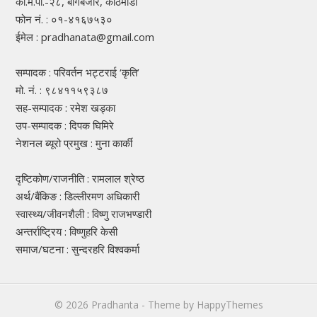
का.म.पा.-२८, बागबजार, काठमाडौँ
फोन नं. : ०१-४१६७५३०
ईमेल : pradhanata@gmail.com
सम्पादक : परिवर्तन भट्टराई ‘कृति’
मो. नं. : ९८४११५९३८७
सह-सम्पादक : रमेश खड्का
उप-सम्पादक : दिपक घिमिरे
नेशनल ब्यूरो प्रमुख : मुना कार्की
दृष्टिकोण/राजनीति : रामलाल श्रेष्ठ
अर्थ/बैंकिङ : डिल्लीरमण अधिकारी
स्वास्थ्य/जीवनशैली : विष्णु राजभण्डारी
अन्तर्राष्ट्रिय : विष्णुहरि केसी
समाज/घटना : सुन्दरहरि विश्वकर्मा
© 2026
Pradhanta
- Theme by
HappyThemes