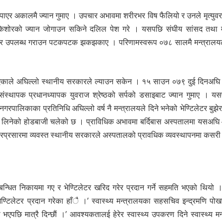
ाएर अकालमै ज्यान गुमाए । उपचार अभावमा शरीरभर विष फैलियो र उनले मृत्युवरण ग
किशोरको ज्यान जोगाउन सकिने दलिल पेश गरे । यसपछि संघीय सांसद तथा म
टिलेटर उपलब्ध गराउन पटकपटक झकझकाए । परिणामस्वरूप ०७८ सालमै मन्त्रालयले
िक नभएकाले अघिल्लो स्थानीय सरकारले ल्याउन सकेन । १५ साउन ०७९ दुई दिनअघि 
संस्थापक प्रधानध्यापक युवराज श्रेष्ठको सर्पको डसाइबाट ज्यान गुमाए । 
रपालिकाका प्रतिनिधि अघिल्लो वर्ष नै मन्त्रालयले दिने भनेको भेण्टिलेटर बुझे
जस लिनेको होडबाजी चलेको छ । प्राविधिक अभावमा बर्दिबास अस्पतालमा यसअघि
्रचारप्रसारमा व्यवस्त स्थानीय सरकारले अस्पतालको प्रावधिक व्यवस्थापनमा कसरी 
्बन्धित निकायमा गए र भेण्टिलेटर खरिद गरेर प्रदान गर्ने सहमति भएको थियो ।
टिलेटर प्रदान गरेका हाँै ।’ स्वास्थ्य मन्त्रालयका सहसचिव इन्द्रमणि पोखर
ा भएपछि मात्रै दिन्छाैं ।’ आवश्यकतालई हेरेर स्वास्थ्य उपकरण दिने स्वास्थ्य म