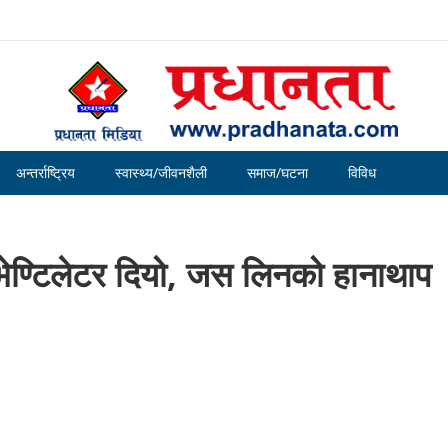
अन्तर्राष्ट्रिय
स्वास्थ्य/जीवनशैली
समाज/घटना
विविध
ले भेण्टिलेटर दियो, जस लिनको हानाथाप