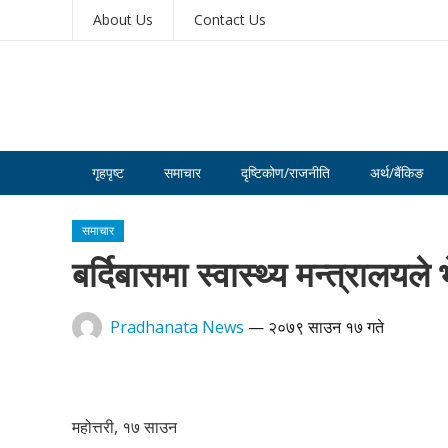
About Us
Contact Us
गृहपृष्ट
समाचार
दृष्टिकोण/राजनीति
अर्थ/बैंकिङ
समाचार
बर्दिबासमा स्वास्थ्य मन्त्रालय
Pradhanata News
—
२०७९ साउन १७ गते
महोत्तरी, १७ साउन