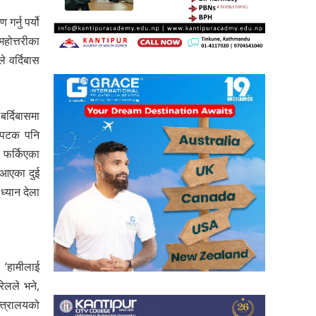
र्नु पर्यो
होत्तरीका
 वर्दिबास
बर्दिबासमा
यसपटक पनि
र फर्किएका
 आएका दुई
ध्यान देला
 ‘हामीलाई
ेलले भने,
न्त्रालयको