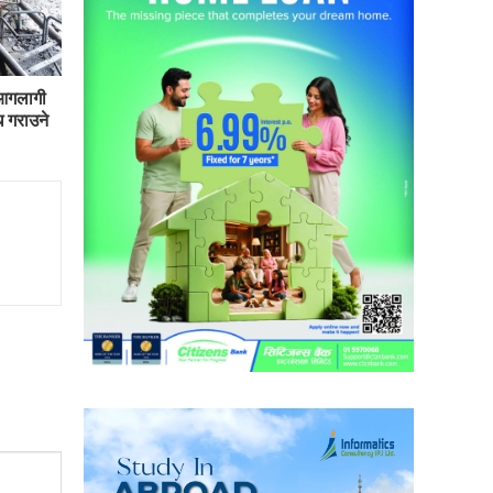
 आगलागी
 गराउने