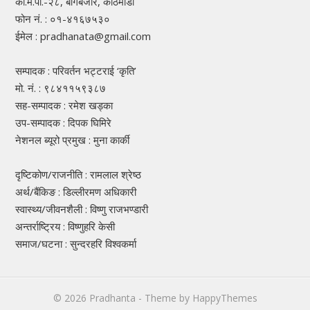
का.म.पा.-२८, बागबजार, काठमाडौँ
फोन नं. : ०१-४१६७५३०
ईमेल : pradhanata@gmail.com
सम्पादक : परिवर्तन भट्टराई ‘कृति’
मो. नं. : ९८४११५९३८७
सह-सम्पादक : रमेश खड्का
उप-सम्पादक : दिपक घिमिरे
नेशनल ब्यूरो प्रमुख : मुना कार्की
दृष्टिकोण/राजनीति : रामलाल श्रेष्ठ
अर्थ/बैंकिङ : डिल्लीरमण अधिकारी
स्वास्थ्य/जीवनशैली : विष्णु राजभण्डारी
अन्तर्राष्ट्रिय : विष्णुहरि केसी
समाज/घटना : सुन्दरहरि विश्वकर्मा
© 2026
Pradhanta
- Theme by
HappyThemes