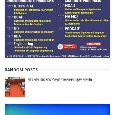
RANDOM POSTS
फेरि पनि सिट बाँडफाँटबारे गठबन्धनमा जुटेन सहमति