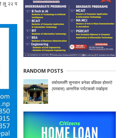
ो लु २२ प
RANDOM POSTS
वर्षायामसँगै सुनसान बनेका बाँकेका होमस्टे
(घरबास) आन्तरिक पर्यटकको पर्खाइमा