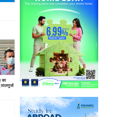
२ का
 लालपुर्जा