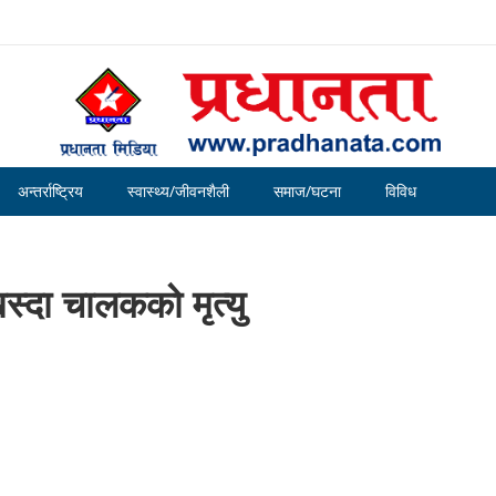
अन्तर्राष्ट्रिय
स्वास्थ्य/जीवनशैली
समाज/घटना
विविध
्दा चालकको मृत्यु