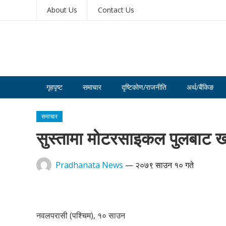
About Us
Contact Us
गृहपृष्ट
समाचार
दृष्टिकोण/राजनीति
अर्थ/बैंकिङ
समाचार
सुस्तामा मोटरसाइकल पुलबाट खस
Pradhanata News
—
२०७९ साउन १० गते
नवलपरासी (पश्चिम), १० साउन