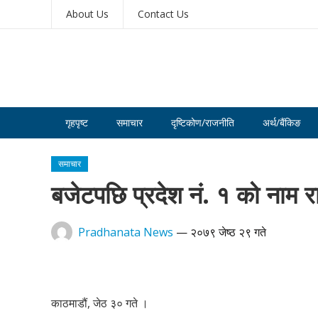
About Us
Contact Us
गृहपृष्ट
समाचार
दृष्टिकोण/राजनीति
अर्थ/बैंकिङ
समाचार
बजेटपछि प्रदेश नं. १ को नाम र
Pradhanata News
—
२०७९ जेष्ठ २९ गते
काठमाडौं, जेठ ३० गते ।