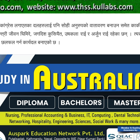
े कांग्रेस लगाएतका दलहरुलाई पनि सोही अनुरुपको वातावरण बनाउन समेत कार्क
र्वमन्त्री जीवन घिमिरे, जगदिश कुसियैत, उषकला राई र अर्जुन राई रहेका छन् । त्यस
मा छलफल गर्न कार्यदल बनाएको छ ।