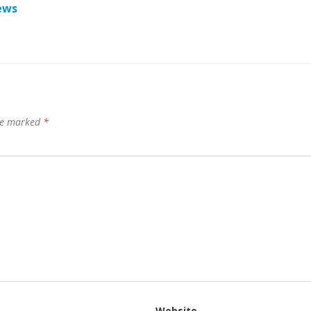
ews
are marked
*
Website