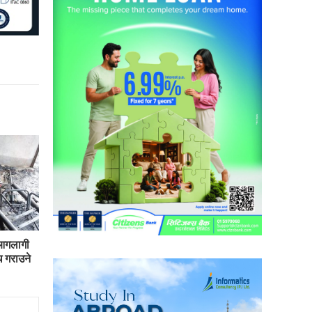
 आगलागी
 गराउने