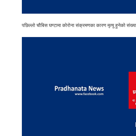
पछिल्लो चौबिस घण्टामा कोरोना संक्रमणका कारण मृत्यु हुनेको संख