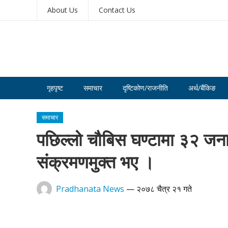
About Us
Contact Us
गृहपृष्ट
समाचार
दृष्टिकोण/राजनीति
अर्थ/बैंकिङ
समाचार
पछिल्लो चौबिस घण्टामा ३२ जन
संक्रमणमुक्त भए ।
Pradhanata News
—
२०७८ चैत्र २१ गते