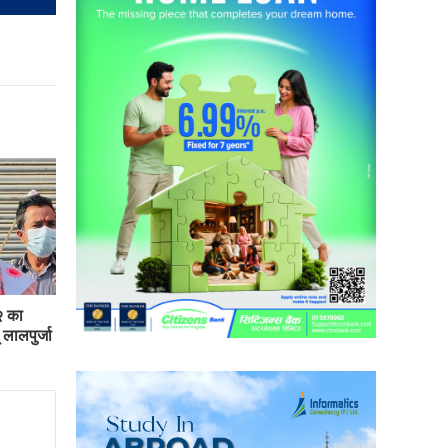
२ का
 लालपुर्जा