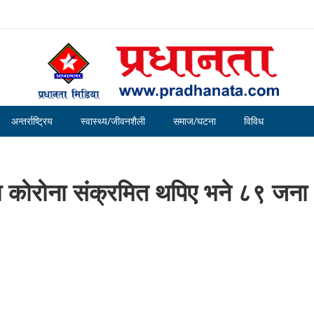
अन्तर्राष्ट्रिय
स्वास्थ्य/जीवनशैली
समाज/घटना
विविध
ा कोरोना संक्रमित थपिए भने ८९ जना