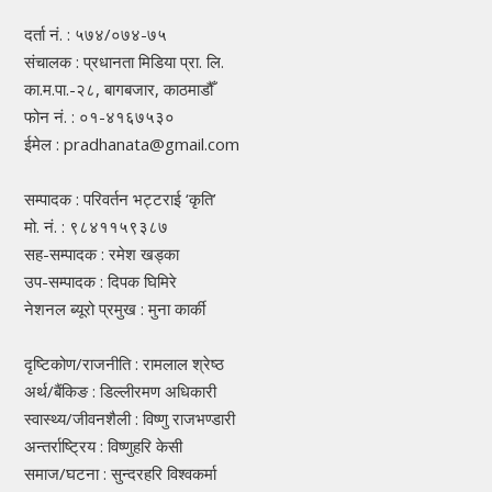
दर्ता नं. : ५७४/०७४-७५
संचालक : प्रधानता मिडिया प्रा. लि.
का.म.पा.-२८, बागबजार, काठमाडौँ
फोन नं. : ०१-४१६७५३०
ईमेल : pradhanata@gmail.com
सम्पादक : परिवर्तन भट्टराई ‘कृति’
मो. नं. : ९८४११५९३८७
सह-सम्पादक : रमेश खड्का
उप-सम्पादक : दिपक घिमिरे
नेशनल ब्यूरो प्रमुख : मुना कार्की
दृष्टिकोण/राजनीति : रामलाल श्रेष्ठ
अर्थ/बैंकिङ : डिल्लीरमण अधिकारी
स्वास्थ्य/जीवनशैली : विष्णु राजभण्डारी
अन्तर्राष्ट्रिय : विष्णुहरि केसी
समाज/घटना : सुन्दरहरि विश्वकर्मा