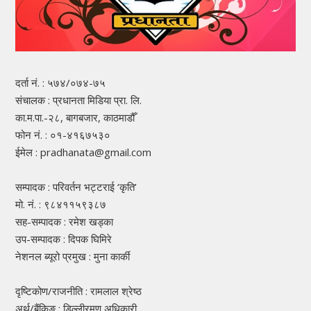
दर्ता नं. : ५७४/०७४-७५
संचालक : प्रधानता मिडिया प्रा. लि.
का.म.पा.-२८, बागबजार, काठमाडौँ
फोन नं. : ०१-४१६७५३०
ईमेल : pradhanata@gmail.com
सम्पादक : परिवर्तन भट्टराई ‘कृति’
मो. नं. : ९८४११५९३८७
सह-सम्पादक : रमेश खड्का
उप-सम्पादक : दिपक घिमिरे
नेशनल ब्यूरो प्रमुख : मुना कार्की
दृष्टिकोण/राजनीति : रामलाल श्रेष्ठ
अर्थ/बैंकिङ : डिल्लीरमण अधिकारी