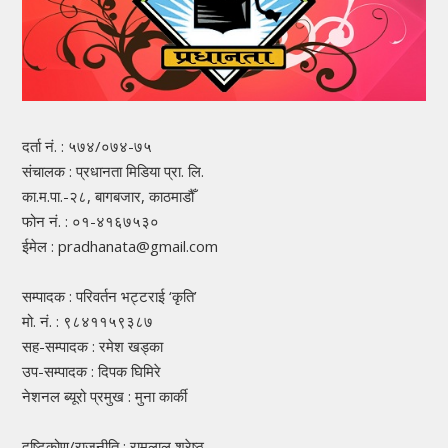
दर्ता नं. : ५७४/०७४-७५
संचालक : प्रधानता मिडिया प्रा. लि.
का.म.पा.-२८, बागबजार, काठमाडौँ
फोन नं. : ०१-४१६७५३०
ईमेल : pradhanata@gmail.com
सम्पादक : परिवर्तन भट्टराई ‘कृति’
मो. नं. : ९८४११५९३८७
सह-सम्पादक : रमेश खड्का
उप-सम्पादक : दिपक घिमिरे
नेशनल ब्यूरो प्रमुख : मुना कार्की
दृष्टिकोण/राजनीति : रामलाल श्रेष्ठ