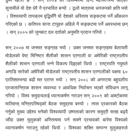
डुब्ने खतरा छ । सन् २००४ को डिसेम्बरमा हिन्द महासागरमा आएको
सुनामीले यो देश धेरै नै प्रभावित बन्यो । ठूलो मात्रामा धनजनको क्षति भयो
। विश्वव्यापी तापक्रम वृद्धिसँगै यो देशको अस्तित्व सङ्कटमा पर्ने आँकलन
गरिएको छ । कतिपय साना टापुहरु अहिले नै सङ्कटमा पर्ने अवस्थामा छन्
। सन् २००५ को जुनबाट दल दर्ताको अनुमति प्रदान गरियो ।
सन् २००७ मा जनमत सङ्ग्रह भयो । उक्त जनमत सङ्ग्रहमा बेलायती
मोडेलको वेष्ट मिनिष्टर शैलीको शासन प्रणाली वा अमेरिकी राष्ट्रपतीय
शैलीको शासन प्रणाली भन्ने विकल्प दिइएको थियो । राष्ट्रपति गयुमले
अगाडि सारेको अमेरिकी मोडेलको राष्ट्रपतीय शासन प्रणालीको पक्षमा ६०
प्रतिशतभन्दा बढी मत प्राप्त भयो । सन् २००८ को अगस्टमा बहुदलीय
प्रजातान्त्रिक शासन व्यवस्था र आवधिक निर्वाचन भएको संविधान लागू
गरियो । विश्व समुदायलाई ध्यानाकर्षण गराउन सन् २००९ को अक्टोबरमा
माल्दिम्स् मन्त्रिपरिषद्को बैठक समुद्रमा बस्यो । त्यस प्रकारको बैठक
गर्नुको मुख्य उद्देश्य भनेको विश्वव्यापी उष्णताको कारण समुद्री सतह बढ्दै
जाँदा उक्त मुलुकको अस्तित्वमा पर्न सक्ने प्रभावको बारेमा विश्वको
ध्यानाकर्षण गराउनु रहेको थियो । विश्वका शक्ति सम्पन्न मुलुकहरुले