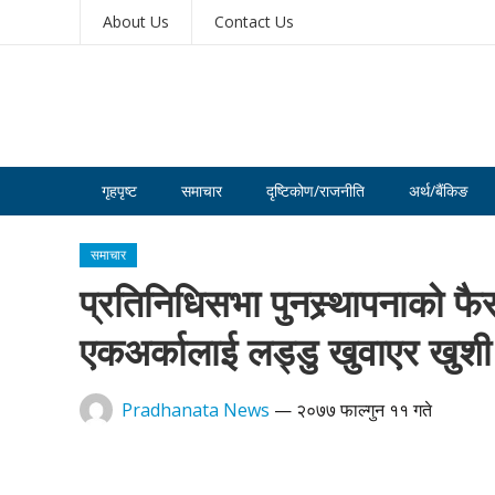
About Us
Contact Us
गृहपृष्ट
समाचार
दृष्टिकोण/राजनीति
अर्थ/बैंकिङ
समाचार
प्रतिनिधिसभा पुनस्र्थापनाको फै
एकअर्कालाई लड्डु खुवाएर खुशी
Pradhanata News
—
२०७७ फाल्गुन ११ गते