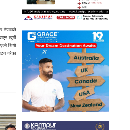
ार नेपालले
वाएर खुशी
भएको थियो
िघटन गरेका