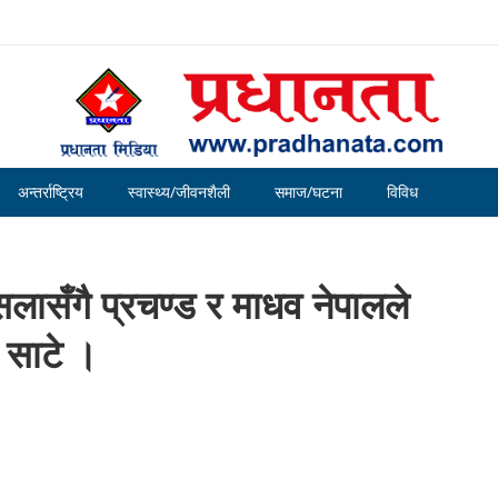
अन्तर्राष्ट्रिय
स्वास्थ्य/जीवनशैली
समाज/घटना
विविध
सलासँगै प्रचण्ड र माधव नेपालले
 साटे ।